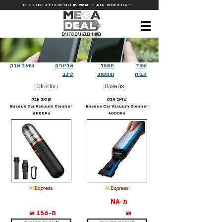
הירשמו לניוזלטר שלנו, והיו הראשונים לקבל את הדילים הטובים ביותר
משווים.קונים.נהנים
עמוד
חשמל
אביזרים
שואב
אבק
הבית
ומחשוב
לרכב
Ddra
don
Ba
seus
שואב אבק
שואב אבק
Baseus Car Vacuum Cleaner
Baseus Car Vacuum Cleaner
6000Pa
4000Pa
מ-NA
₪
מ-156 ₪