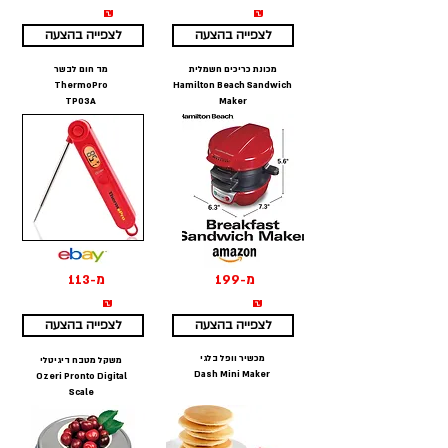
₪
₪
לצפייה בהצעה
לצפייה בהצעה
מכונת כריכים חשמלית
מד חום לבשר
ThermoPro
Hamilton Beach Sandwich
TP03A
Maker
מ-199
מ-113
₪
₪
לצפייה בהצעה
לצפייה בהצעה
מכשיר וופל בלגי
משקל מטבח דיגיטלי
Dash Mini Maker
Ozeri Pronto Digital
Scale