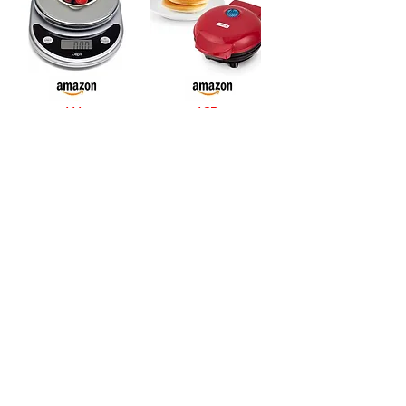
מ-107
מ-111 ₪
₪
לצפייה בהצעה
לצפייה בהצעה
קנקן סינון מים
מחזיק קפסולות קפה
Nifty K-Cup
Brita Everyday
Carousel
Pitcher
מ-173
מ-154
₪
₪