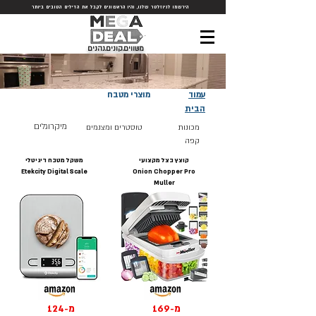
הירשמו לניוזלטר שלנו, והיו הראשונים לקבל את הדילים הטובים ביותר
משווים.קונים.נהנים
עמוד
מוצרי מטבח
הבית
מיקרוגלים
מכונות
טוסטרים ומצנמים
קפה
קוצץ בצל מקצועי
משקל מטבח דיגיטלי
Etekcity Digital Scale
Onion Chopper Pro
Muller
מ-169
מ-124