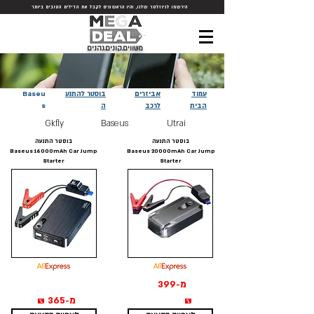
הירשמו לניוזלטר שלנו, והיו הראשונים לקבל את הדילים הטובים ביותר
משווים.קונים.נהנים
עמוד
אביזרים
בוסטר
להתנע
Baseu
הבית
לרכב
ה
s
Gkf
ly
Ba
seus
Ut
rai
בוסטר התנעה
בוסטר התנעה
Baseus 16000mAh Car Jump
Baseus 20000mAh Car Jump
Starter
Starter
מ-399
₪
מ-365 ₪