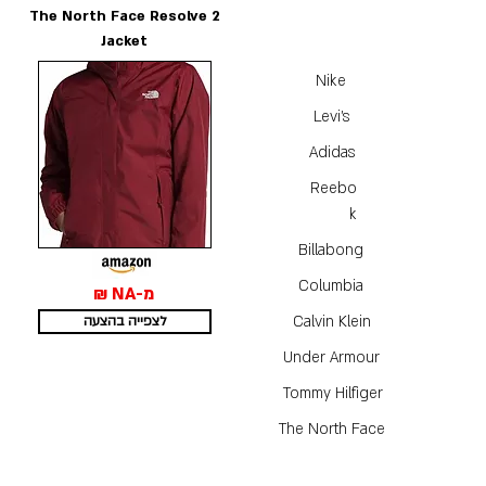
The North Face Resolve 2
Jacket
Nike
Levi's
Adidas
Reebo
k
Billabong
Columbia
מ-NA ₪
Calvin Klein
לצפייה בהצעה
Under Armour
Tommy Hilfiger
The North Face