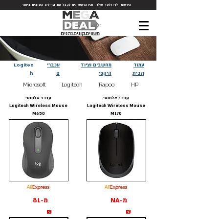
הירשמו לניוזלטר שלנו, והיו הראשונים לקבל את הדילים הטובים ביותר
משווים.קונים.נהנים
עמוד
מחשבים וציוד
עכברי
Logitec
הבית
היקפי
ם
h
Microsoft
Logitech
Rapoo
HP
עכבר אלחוטי
עכבר אלחוטי
Logitech Wireless Mouse
Logitech Wireless Mouse
M650
M170
מ-NA
מ-81
₪
₪