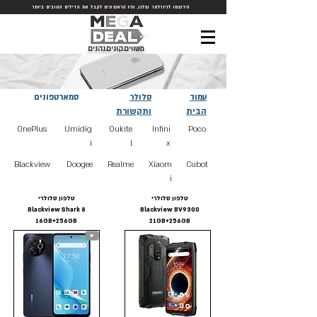
הירשמו לניוזלטר שלנו, והיו הראשונים לקבל את הדילים הטובים ביותר
משווים.קונים.נהנים
עמוד
סלולר
סמארטפונים
הבית
ותקשורת
OnePlus
Umidig
Oukite
Infini
Poco
i
l
x
Blackview
Doogee
Realme
Xiaom
Cubot
i
טלפון סלולרי
טלפון סלולרי
Blackview Shark 8
Blackview BV9300
16GB+256GB
21GB+256GB