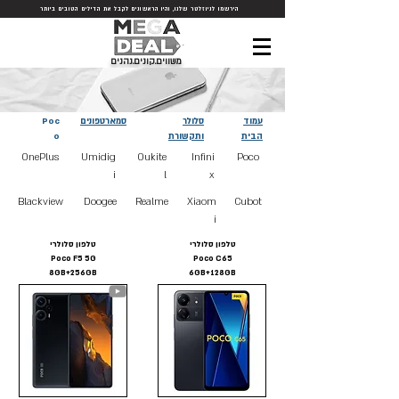
הירשמו לניוזלטר שלנו, והיו הראשונים לקבל את הדילים הטובים ביותר
משווים.קונים.נהנים
עמוד
סלולר
סמארטפונים
Poc
הבית
ותקשורת
o
OnePlus
Umidig
Oukite
Infini
Poco
i
l
x
Blackview
Doogee
Realme
Xiaom
Cubot
i
טלפון סלולרי
טלפון סלולרי
Poco F5 5G
Poco C65
8GB+256GB
6GB+128GB