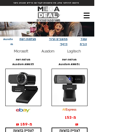
הירשמו לניוזלטר שלנו, והיו הראשונים לקבל את הדילים הטובים ביותר
משווים.קונים.נהנים
עמוד
מחשבים וציוד
מצלמות רשת
Ausdo
הבית
היקפי
m
Microsoft
Ausdom
Logitech
מצלמת רשת
מצלמת רשת
Ausdom AW635
Ausdom AW651
מ-153
₪
מ-189 ₪
לצפייה בהצעה
לצפייה בהצעה