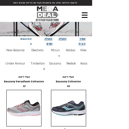
הירשמו לניוזלטר שלנו, והיו הראשונים לקבל את הדילים הטובים ביותר
משווים.קונים.נהנים
עמוד
הנעלה
הנעלה
Saucon
הבית
נשים
y
New Balance
Skechers
Mizun
Adidas
Nike
o
Under Armour
Timberlan
Saucony
Reebok
Asics
d
נעלי ריצה
נעלי ריצה
Saucony Versafoam Cohesion
Saucony Cohesion
12
10