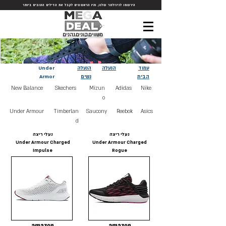
הירשמו לניוזלטר שלנו, והיו הראשונים לקבל את הדילים הטובים ביותר
משווים.קונים.נהנים
עמוד
הנעלה
הנעלה
Under
הבית
נשים
Armor
New Balance
Skechers
Mizun
Adidas
Nike
o
Under Armour
Timberlan
Saucony
Reebok
Asics
d
נעלי ריצה
נעלי ריצה
Under Armour Charged
Under Armour Charged
Impulse
Rogue